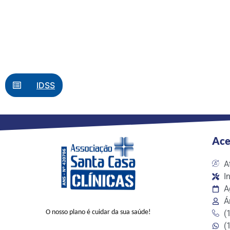
IDSS
Ace
A
I
A
Á
(
O nosso plano é cuidar da sua saúde!
(